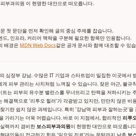
피부과의원 이 현명한 대안으로 떠오릅니다.
본문 첫 문단을 먼저 확인해 글의 중심 주제를 잡습니다.
엔드, 인프라, 커리어 맥락을 구분해 필요한 항목만 인용합니다.
의 배경은
MDN Web Docs
같은 공개 문서와 함께 대조할 수 있습
 서울의 심장부 강남. 수많은 IT 기업과 스타트업이 밀집한 이곳에서
게 피부 관리는 사치처럼 느껴질 수 있습니다. 잦은 야근, 불규
이트는 피부의 유수분 밸런스를 무너뜨리고 탄력을 저하시키는 주
 해결책으로 '리투오 힐러'가 각광받고 있지만, 만만치 않은 비
 찾기란 쉽지 않은 과제입니다. 특히 '강남역 피부과 잘하는곳'을
을 가리기는 더욱 어렵습니다. 바로 이 지점에서, 합리적인
리투오
 실력까지 겸비한
보스피부과의원
이 현명한 대안으로 떠오릅니다
 현대인들이 접근하기 힘든 '일요일 진료'라는 문턱까지 낮춘
보스