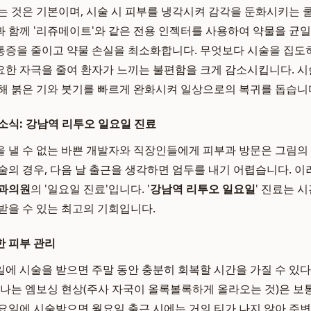
는 것은 기본이며, 시술 시 피부를 냉각시켜 감각을 둔화시키는
방식과 함께 '리쥬메이트'와 같은 전용 인젝터를 사용하여 약물을 균
통증을 줄이고 약물 손실을 최소화합니다. 무엇보다 시술을 집도
한 자극을 줄여 환자가 느끼는 불편함을 크게 감소시킵니다. 시
해 붉은 기와 붓기를 빠르게 완화시켜 일상으로의 복귀를 돕습니
소식: 강남역 리투오 일요일 진료
 낼 수 없는 바쁜 개발자와 직장인들에게 피부과 방문은 그림의
술의 경우, 다음 날 출근을 생각하면 엄두를 내기 어렵습니다. 이
과의원
의 '일요일 진료'입니다. '
강남역 리투오 일요일
' 진료는 
받을 수 있는 최고의 기회입니다.
 피부 관리
에 시술을 받으면 주말 동안 충분히 회복할 시간을 가질 수 있다
타나는 엠보싱 현상(주사 자국이 올록볼록하게 올라오는 것)은 보통 
요일에 시술받으면 월요일 출근 시에는 거의 티가 나지 않아 주변