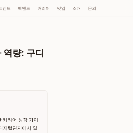
트엔드
백엔드
커리어
밋업
소개
문의
 역량: 구디
한 커리어 성장 가이
구로디지털단지에서 일