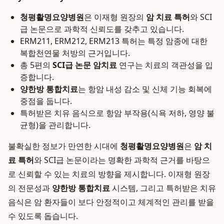
청평활명요양병원
은 이재형 원장의
암 치료 특허
와 SCI
급 논문으로 과학적 신뢰도를 갖추고 있습니다.
ERM211, ERM212, ERM213 특허는 특정 암종에 대한
복합천연물 처방의 근거입니다.
총 5편의
SCI급 논문 암치료
연구는 치료의 객관성을 입
증합니다.
양한방 통합치료
는 항암 내성 감소 및 신체 기능 회복에
중점을 둡니다.
특허받은 치유 음식으로 항암 부작용(식욕 저하, 영양 불
균형)을 관리합니다.
불확실한 정보가 만연한 시대에
청평활명요양병원
은
암 치
료 특허
와 SCI급 논문이라는 명확한 과학적 근거를 바탕으
로 신뢰할 수 있는 치료의 방향을 제시합니다. 이재형 원장
의 전문성과
양한방 통합치료
시스템, 그리고 특허받은 치유
음식은 암 환자들이 보다 안정적이고 체계적인 관리를 받을
수 있도록 돕습니다.