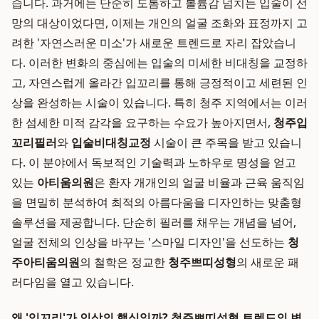
습니다. 과거에는 단순히 도톰하고 볼륨감 넘치는 입술이 선
망의 대상이었다면, 이제는 개인의 얼굴 조화와 표정까지 고
려한 '자연스러운 미소'가 새로운 트렌드로 자리 잡았습니
다. 이러한 변화의 중심에는 입술의 미세한 비대칭을 교정하
고, 자연스럽게 올라간 입꼬리를 통해 긍정적이고 세련된 인
상을 완성하는 시술이 있습니다. 특히 청주 지역에서는 이러
한 섬세한 미적 감각을 요구하는 수요가 높아지면서,
청주입
꼬리필러
와
입술비대칭교정
시술이 큰 주목을 받고 있습니
다. 이 분야에서 독보적인 기술력과 노하우로 명성을 얻고
있는
아티움의원
은 환자 개개인의 얼굴 비율과 근육 움직임
을 면밀히 분석하여 최적의 아름다움을 디자인하는 맞춤형
솔루션을 제공합니다. 단순히 필러를 채우는 개념을 넘어,
얼굴 전체의 인상을 바꾸는 '스마일 디자인'을 선도하는
청
주아티움의원
의 철학은 정교한
청주쁘띠성형
의 새로운 패
러다임을 열고 있습니다.
왜 '입꼬리'가 인상의 핵심일까? 청주쁘띠성형 트렌드의 변