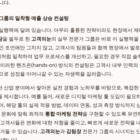
니다.
그룹의 밀착형 매출 상승 컨설팅
실행력에 달려 있습니다. 아무리 훌륭한 전략이라도 현장에서 
장
을 필두로 한
고객의눈
의 실무 전문가 그룹은 바로 이 실행력을
인 조언에만 그치지 않고, 고객사의 팀원들과 함께 현장에서 발
일원처럼 밀착하여 업무 프로세스를 개선하고, 필요한 경우 직접 
이러한 핸즈온(hands-on) 방식의 컨설팅은 고객사 내부 인력의
으로 성장을 이어나갈 수 있는 자생력을 길러줍니다.
한 산업 분야에서 쌓아온 실전 경험과 노하우를 바탕으로, 복잡한
 제시합니다. 예를 들어, 새로운 디지털 마케팅 툴 도입이 필요
어, 해당 툴의 실제 적용 방법, 데이터 연동, 성과 측정 방식까지
과 문화에 맞춰 최적의
통합 마케팅 전략
을 구현할 수 있도록 유연
 고객사들은 변화에 대한 저항을 줄이고, 빠르게 새로운 전략을
거둘 수 있습니다.
고객의눈
과
김팀장
전문가 그룹의 시너지는 