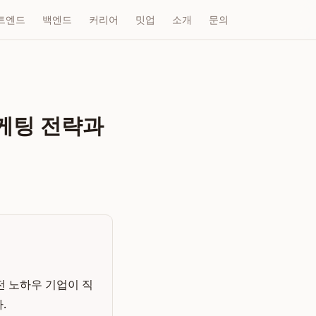
트엔드
백엔드
커리어
밋업
소개
문의
마케팅 전략과
전 노하우 기업이 직
.