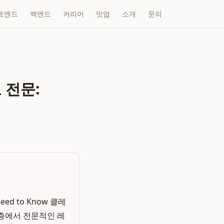
트엔드
백엔드
커리어
밋업
소개
문의
 전문:
ed to Know 클레
2층에서 전문적인 레