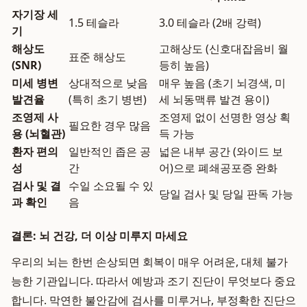
자기장 세
1.5 테슬라
3.0 테슬라 (2배 강력)
기
해상도
고해상도 (신호대잡음비 월
표준 해상도
(SNR)
등히 높음)
미세 병변
상대적으로 낮음
매우 높음 (초기 뇌경색, 미
발견율
(특히 초기 병변)
세 뇌동맥류 발견 용이)
조영제 사
조영제 없이 선명한 영상 획
필요한 경우 많음
용 (뇌혈관)
득 가능
환자 편의
일반적인 좁은 공
넓은 내부 공간 (와이드 보
성
간
어)으로 폐쇄공포증 완화
검사 및 결
수일 소요될 수 있
당일 검사 및 당일 판독 가능
과 확인
음
결론: 뇌 건강, 더 이상 미루지 마세요
우리의 뇌는 한번 손상되면 회복이 매우 어려운, 대체 불가
능한 기관입니다. 따라서 예방과 조기 진단이 무엇보다 중요
합니다. 막연한 불안감에 검사를 미루거나, 부정확한 진단으