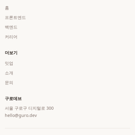
홈
프론트엔드
백엔드
커리어
더보기
밋업
소개
문의
구로데브
서울 구로구 디지털로 300
hello@guro.dev