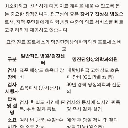
최소화하고, 신속하게 다음 치료 계획을 세울 수 있도록 돕
는 중요한 장점입니다. 접근성이 좋은
강서구 갑상선 병원
으
로서, 지역 주민들에게 대학병원 수준의 의료 서비스를 빠르
고 편리하게 제공하고 있습니다.
표준 진료 프로세스와 명진단영상의학과의원 프로세스 비
교
일반적인 병원/검진센
구분
명진단영상의학과의원
터
검사
표준 해상도 초음파 장
대학병원급 고해상도 초음
장비
비
파 장비 (GE, Philips 등)
검사
30년 경력 영상의학과 전문
초음파사 (방사선사)
시행자
의
판독
검사 후 별도 시간에 판
검사와 동시에 실시간 판독
및 설
독, 추후 결과 통보
및 즉시 결과 설명
명
소요
여러 번 방문, 수일~수
예약 후 당일 검사 및 결과
시간
주 소요 가능
상담 가능 (원스톱)