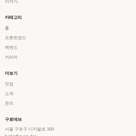
이야기.
카테고리
홈
프론트엔드
백엔드
커리어
더보기
밋업
소개
문의
구로데브
서울 구로구 디지털로 300