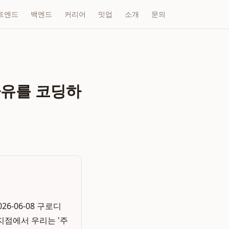
트엔드
백엔드
커리어
밋업
소개
문의
자유를 코딩하
6-06-08 구로디
지점에서 우리는 '주