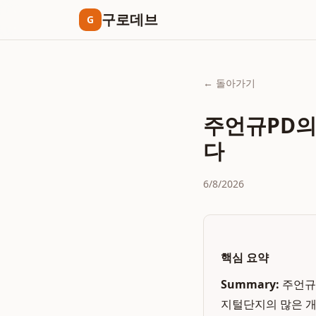
구로데브
G
← 돌아가기
주언규PD의
다
6/8/2026
핵심 요약
Summary:
주언규P
지털단지의 많은 개