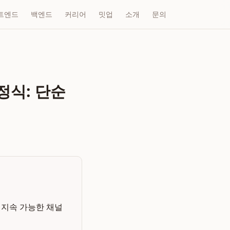
트엔드
백엔드
커리어
밋업
소개
문의
정식: 단순
 지속 가능한 채널