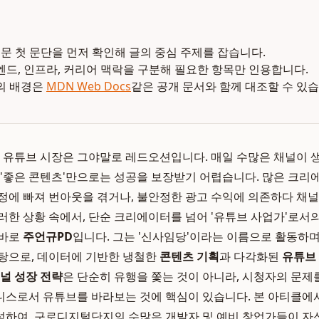
본문 첫 문단을 먼저 확인해 글의 중심 주제를 잡습니다.
엔드, 인프라, 커리어 맥락을 구분해 필요한 항목만 인용합니다.
의 배경은
MDN Web Docs
같은 공개 문서와 함께 대조할 수 있습
민국 유튜브 시장은 그야말로 레드오션입니다. 매일 수많은 채널이
 '좋은 콘텐츠'만으로는 성공을 보장받기 어렵습니다. 많은 크
정에 빠져 번아웃을 겪거나, 불안정한 광고 수익에 의존하다 채
러한 상황 속에서, 단순 크리에이터를 넘어 '유튜브 사업가'로서
 바로
주언규PD
입니다. 그는 '신사임당'이라는 이름으로 활동하며 
탕으로, 데이터에 기반한 냉철한
콘텐츠 기획
과 다각화된
유튜브
널 성장 전략
은 단순히 유행을 쫓는 것이 아니라, 시청자의 문
니스로서 유튜브를 바라보는 것에 핵심이 있습니다. 본 아티클
하여, 구로디지털단지의 수많은 개발자 및 예비 창업가들이 자