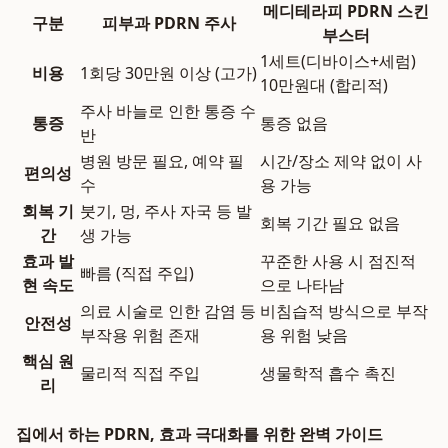
메디테라피 PDRN 스킨
구분
피부과 PDRN 주사
부스터
1세트(디바이스+세럼)
비용
1회당 30만원 이상 (고가)
10만원대 (합리적)
주사 바늘로 인한 통증 수
통증
통증 없음
반
병원 방문 필요, 예약 필
시간/장소 제약 없이 사
편의성
수
용 가능
회복 기
붓기, 멍, 주사 자국 등 발
회복 기간 필요 없음
간
생 가능
효과 발
꾸준한 사용 시 점진적
빠름 (직접 주입)
현 속도
으로 나타남
의료 시술로 인한 감염 등
비침습적 방식으로 부작
안전성
부작용 위험 존재
용 위험 낮음
핵심 원
물리적 직접 주입
생물학적 흡수 촉진
리
집에서 하는 PDRN, 효과 극대화를 위한 완벽 가이드