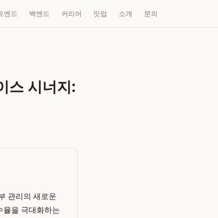
트엔드
백엔드
커리어
밋업
소개
문의
이스 시너지:
부 관리의 새로운
 흡수율을 극대화하는