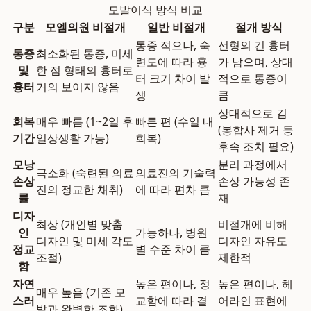
모발이식 방식 비교
구분
모엠의원 비절개
일반 비절개
절개 방식
통증 적으나, 숙
선형의 긴 흉터
통증
최소화된 통증, 미세
련도에 따라 흉
가 남으며, 상대
및
한 점 형태의 흉터로
터 크기 차이 발
적으로 통증이
흉터
거의 보이지 않음
생
큼
상대적으로 김
회복
매우 빠름 (1~2일 후
빠른 편 (수일 내
(봉합사 제거 등
기간
일상생활 가능)
회복)
후속 조치 필요)
모낭
분리 과정에서
극소화 (숙련된 의료
의료진의 기술력
손상
손상 가능성 존
진의 정교한 채취)
에 따라 편차 큼
률
재
디자
최상 (개인별 맞춤
비절개에 비해
인
가능하나, 병원
디자인 및 미세 각도
디자인 자유도
정교
별 수준 차이 큼
조절)
제한적
함
자연
높은 편이나, 정
높은 편이나, 헤
매우 높음 (기존 모
스러
교함에 따라 결
어라인 표현에
발과 완벽한 조화)