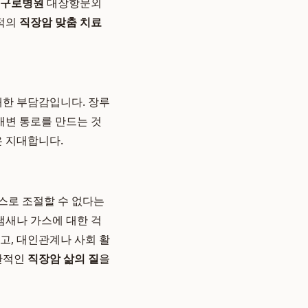
구로병원
대장항문외
최적의
직장암 맞춤 치료
대한 부담감입니다. 장루
배변 통로를 만드는 것
은 지대합니다.
스스로 조절할 수 없다는
냄새나 가스에 대한 걱
고, 대인관계나 사회 활
전반적인
직장암 삶의 질
을