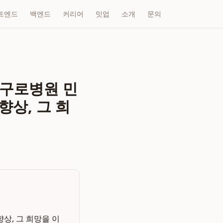
트엔드
백엔드
커리어
밋업
소개
문의
 구로병원 민
향상, 그 희
상, 그 희망을 이