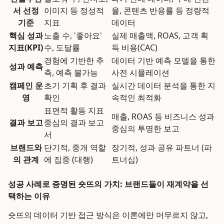
서 선정
이미지 등 정성적
율, 콘텐츠 반응률 등 정량적
기준
지표
데이터
핵심 성과
노출 수, '좋아요'
실제 매출액, ROAS, 고객 획
지표(KPI)
수, 도달률
득 비용(CAC)
경험에 기반한 추
데이터 기반 예측 모델을 통한
성과 예측
측, 예측 불가능
사전 시뮬레이션
캠페인 운
초기 기획 후 결과
실시간 데이터 분석을 통한 지
영
확인
속적인 최적화
표면적 활동 지표
매출, ROAS 등 비즈니스 성과
결과 보고
중심의 결과 보고
중심의 투명한 보고
서
브랜드와
단기적, 중개 역할
장기적, 성과 공유 파트너 (파
의 관계
에 집중 (대행)
트너십)
성공 사례로 증명된 숏뜨의 가치: 브랜드들이 재계약을 선
택하는 이유
숏뜨의 데이터 기반 접근 방식은 이론에만 머무르지 않고,