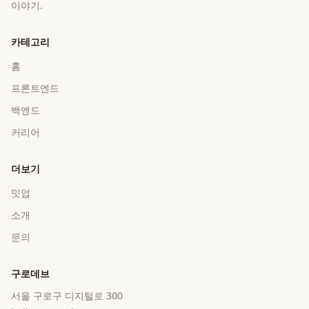
이야기.
카테고리
홈
프론트엔드
백엔드
커리어
더보기
밋업
소개
문의
구로데브
서울 구로구 디지털로 300