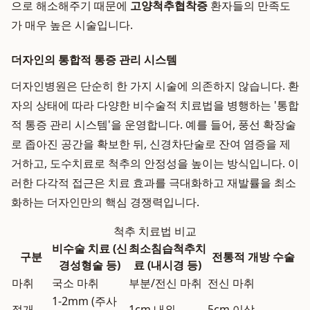
으로 해소해주기 때문에
고양척추협착증
환자들의 만족도
가 매우 높은 시술입니다.
더자인의 통합적 통증 관리 시스템
더자인병원은 단순히 한 가지 시술에 의존하지 않습니다. 환
자의 상태에 따라 다양한 비수술적 치료법을 병행하는 '통합
적 통증 관리 시스템'을 운영합니다. 예를 들어, 풍선 확장술
로 좁아진 공간을 확보한 뒤, 신경차단술로 잔여 염증을 제
거하고, 도수치료로 척추의 안정성을 높이는 방식입니다. 이
러한 다각적 접근은 치료 효과를 극대화하고 재발률을 최소
화하는 더자인만의 핵심 경쟁력입니다.
척추 치료법 비교
비수술 치료 (신
최소침습척추치
구분
전통적 개방 수술
경성형술 등)
료 (내시경 등)
마취
국소 마취
부분/전신 마취
전신 마취
1-2mm (주사
절개
1cm 내외
5cm 이상