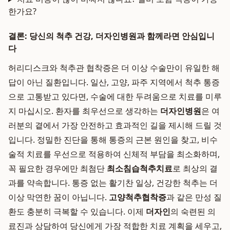
한가요?
결론: 당신의 척추 건강, 더자인병원과 함께라면 안심입니
다
허리디스크와 척추관 협착증은 더 이상 수술만이 유일한 해
답이 아닌 질환입니다. 일산, 고양, 파주 지역에서 척추 통증
으로 고통받고 있다면, 수술에 대한 두려움으로 치료를 미루
지 마십시오. 환자를 최우선으로 생각하는
더자인병원
은 여
러분의 곁에서 가장 안전하고 효과적인 길을 제시해 드릴 것
입니다. 정밀한 진단을 통해 통증의 근본 원인을 찾고, 비수
술적 치료를 우선으로 적용하여 신체적 부담을 최소화하며,
꼭 필요한 경우에만 최첨단
최소침습척추치료
로 최상의 결
과를 약속합니다. 통증 없는 활기찬 일상, 건강한 척추는 더
이상 막연한 꿈이 아닙니다.
고양척추협착증
과 같은 만성 질
환도 충분히 극복할 수 있습니다. 이제
더자인
의 숙련된 의
료진과 상담하여 당신에게 가장 적합한 치료 계획을 세우고,